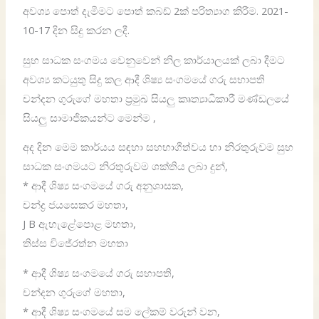
අවශ්‍ය පොත් දැමීමට පොත් කබඩ් 2ක් පරිත්‍යාග කිරීම. 2021-
10-17 දින සිදු කරන ලදී.
සුභ සාධක සංගමය වෙනුවෙන් නිල කාර්යාලයක් ලබා දීමට
අවශ්‍ය කටයුතු සිදු කල ආදී ශිෂ්‍ය සංගමයේ ගරු සභාපති
චන්දන ගුරුගේ මහතා ප්‍රමුඛ සියලු කෘත්‍යාධිකාරී මණ්ඩලයේ
සියලු සාමාජිකයන්ට මෙන්ම ,
අද දින මෙම කාර්යය සඳහා සහභාගීත්වය හා නිරතුරුවම සුභ
සාධක සංගමයට නිරතුරුවම ශක්තිය ලබා දුන්,
* ආදී ශිෂ්‍ය සංගමයේ ගරු අනුශාසක,
චන්ද්‍ර ජයසෙකර මහතා,
J B ඇහැළේපොළ මහතා,
තිස්ස විජේරත්න මහතා
* ආදී ශිෂ්‍ය සංගමයේ ගරු සභාපති,
චන්දන ගුරුගේ මහතා,
* ආදී ශිෂ්‍ය සංගමයේ සම ලේකම් වරුන් වන,