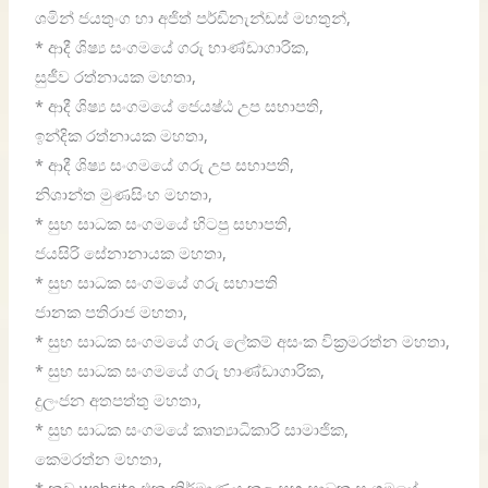
ශමින් ජයතුංග හා අජිත් පර්ඩිනැන්ඩස් මහතුන්,
* ආදී ශිෂ්‍ය සංගමයේ ගරු භාණ්ඩාගාරික,
සුජීව රත්නායක මහතා,
* ආදී ශිෂ්‍ය සංගමයේ ජෙයෂ්ඨ උප සභාපති,
ඉන්දික රත්නායක මහතා,
* ආදී ශිෂ්‍ය සංගමයේ ගරු උප සභාපති,
නිශාන්ත මුණසිංහ මහතා,
* සුභ සාධක සංගමයේ හිටපු සභාපති,
ජයසිරි සේනානායක මහතා,
* සුභ සාධක සංගමයේ ගරු සභාපති
ජානක පතිරාජ මහතා,
* සුභ සාධක සංගමයේ ගරු ලේකම් අසංක වික්‍රමරත්න මහතා,
* සුභ සාධක සංගමයේ ගරු භාණ්ඩාගාරික,
දුලංජන අතපත්තු මහතා,
* සුභ සාධක සංගමයේ කෘත්‍යාධිකාරි සාමාජික,
කෙමරත්න මහතා,
* නව website එක නිර්මාණය කල සුභ සාධක සංගමයේ