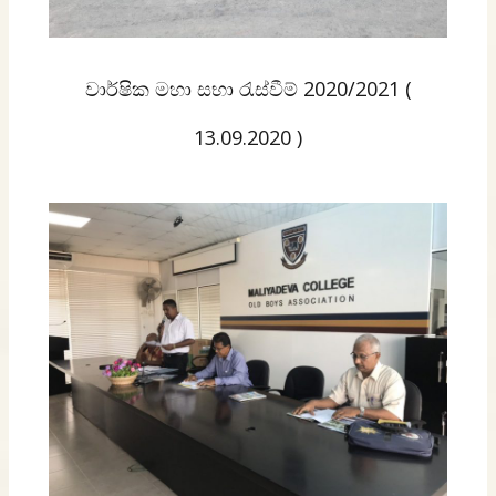
වාර්ෂික මහා සභා රැස්වීම් 2020/2021 (
13.09.2020 )