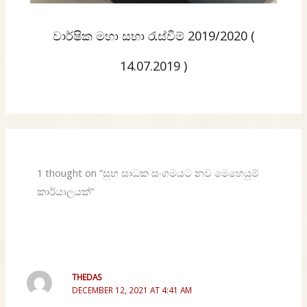
වාර්ෂික මහා සභා රැස්වීම් 2019/2020 (
14.07.2019 )
1 thought on “සුභ සාධක සංගමයට නව මෙහෙයුම්
කාර්යාලයක්”
THEDAS
DECEMBER 12, 2021 AT 4:41 AM