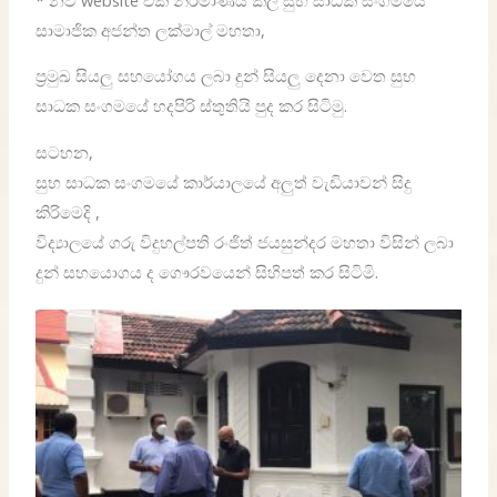
සාමාජික අජන්ත ලක්මාල් මහතා,
ප්‍රමුඛ සියලු සහයෝගය ලබා දුන් සියලු දෙනා වෙත සුභ
සාධක සංගමයේ හදපිරි ස්තුතියි පුද කර සිටිමු.
සටහන,
සුභ සාධක සංගමයේ කාර්යාලයේ අලුත් වැඩියාවන් සිදු
කිරිමෙදි ,
විද්
යාලයේ ගරු විදුහල්පති රංජිත් ජයසුන්දර මහතා විසින් ලබා
දුන් සහයොගය ද ගෞරවයෙන් සිහිපත් කර සිටිමි.