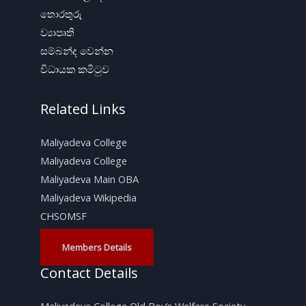
තොරතුරු
ව්‍යාපෘති
සම්බන්ද වෙන්න
විධායක කමිටුව
Related Links
Maliyadeva College
Maliyadeva College
Maliyadeva Main OBA
Maliyadeva Wikipedia
CHSOMSF
Members Details
Contact Details