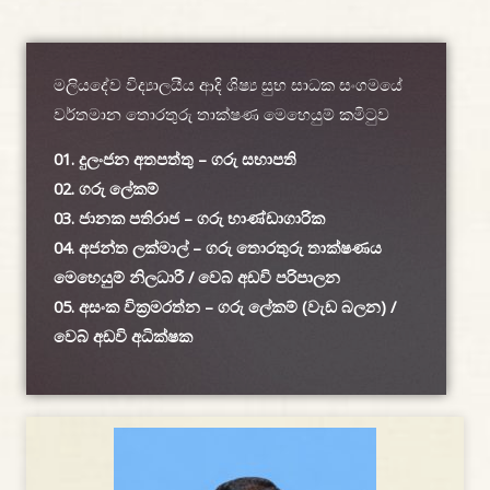
මලියදේව විද්‍යාලයීය ආදි ශිෂ්‍ය සුභ සාධක සංගමයේ
වර්තමාන තොරතුරු තාක්ෂණ මෙහෙයුම් කමිටුව
01. දුලංජන අතපත්තු – ගරු සභාපති
02. ගරු ලේකම්
03. ජානක පතිරාජ – ගරු භාණ්ඩාගාරික
04. අජන්ත ලක්මාල් – ගරු තොරතුරු තාක්ෂණය
මෙහෙයුම් නිලධාරී / වෙබ් අඩවි පරිපාලන
05. අසංක වික්‍රමරත්න – ගරු ලේකම් (වැඩ බලන) /
වෙබ් අඩවි අධික්ෂක