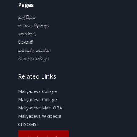
Pages
මුල් පිටුව
සංගමය පිලිබඳව
තොරතුරු
ව්‍යාපෘති
සම්බන්ද වෙන්න
විධායක කමිටුව
Related Links
Maliyadeva College
Maliyadeva College
Maliyadeva Main OBA
Maliyadeva Wikipedia
CHSOMSF