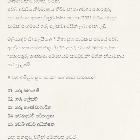
කෘත්‍යාධිකාරී සභික) විසිනි.
වෙබ් අඩවිය නිර්මාණය කිරීම සදහා අවශ්‍ය තොරතුරු
දායකත්වය අසංක වික්‍රමරත්න මහතා (2021 වර්ෂයේ සුභ
සාධක සංගමයේ ගරු ලේකම්) විසින් ලබා දෙන ලදී.
මලියදේව විද්‍යාලයීය ආදි ශිෂ්‍ය සුභ සාධක සංගමයේ වෙබ්
අඩවිය සහ සමාජ ජාල ගිණුම් අතුරු ව්‍යවස්ථාවක් හරහා
“තොරතුරු තාක්ෂණ මෙහෙයුම් කමිටුවක්” මගින් නියාමනය
කරනු ලබයි.
# එම කමිටුව සුභ සාධන සංගමයේ වර්තමාන
01. ගරු සභාපති
02. ගරු ලේකම්
03. ගරු භාණ්ඩාගාරික
04. වෙබ්අඩවි පරිපාලන
05. වෙබ් අඩවි අධීක්ෂක
යන තනතුරු වලින් සමන්විත වෙයි