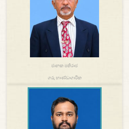
ජානක පතිරාජ
ගරු භාණ්ඩාගාරික