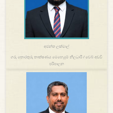
අජන්ත ලක්මාල්
ගරු තොරතුරු තාක්ෂණය මෙහෙයුම් නිලධාරී / වෙබ් අඩවි
පරිපාලන