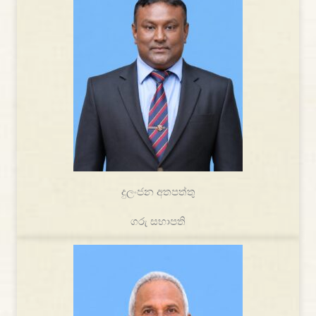
දුලංජන අතපත්තු
ගරු සභාපති