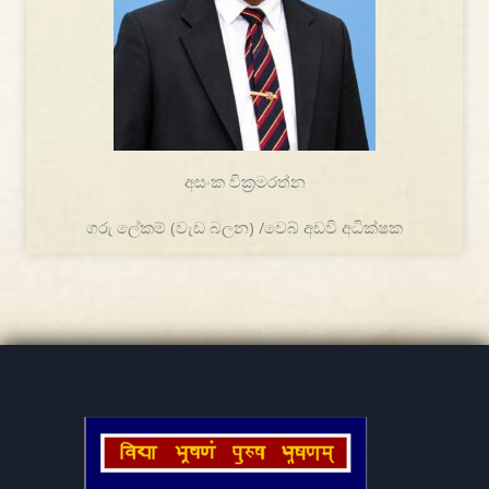
අසංක වික්‍රමරත්න
ගරු ලේකම් (වැඩ බලන) /වෙබ් අඩවි අධික්ෂක